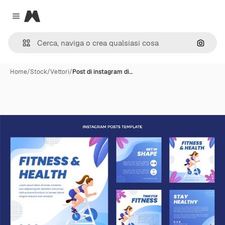
Magnific
Close menu
Cerca 
Home
/
Stock
/
Vettori
/
Post di instagram di…