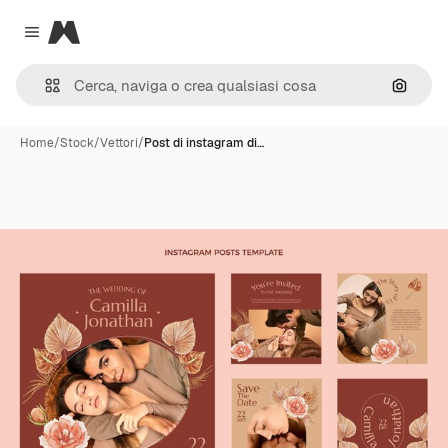
Magnific
Close menu
Cerca 
Home
/
Stock
/
Vettori
/
Post di instagram di…