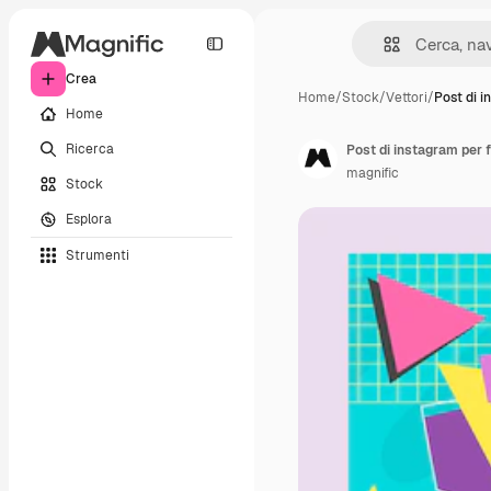
Crea
Home
/
Stock
/
Vettori
/
Post di 
Home
Ricerca
Post di instagram per f
magnific
Stock
Esplora
Strumenti