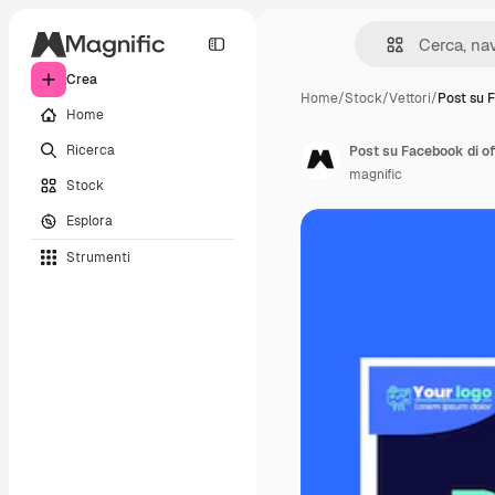
Crea
Home
/
Stock
/
Vettori
/
Post su 
Home
Ricerca
Post su Facebook di off
magnific
Stock
Esplora
Strumenti