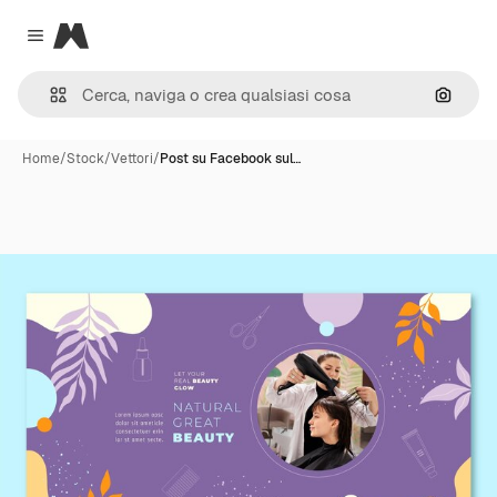
Magnific
Close menu
Cerca 
Home
/
Stock
/
Vettori
/
Post su Facebook sul…