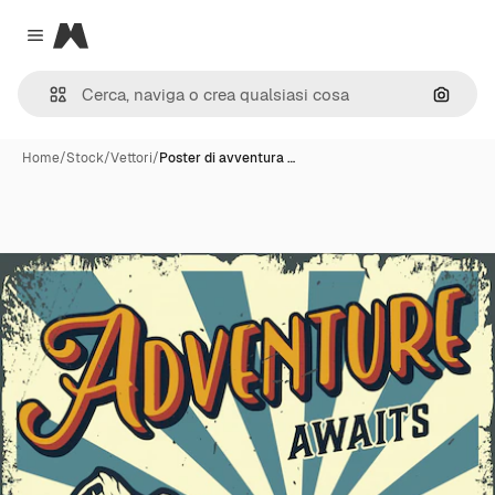
Magnific
Close menu
Cerca 
Home
/
Stock
/
Vettori
/
Poster di avventura …