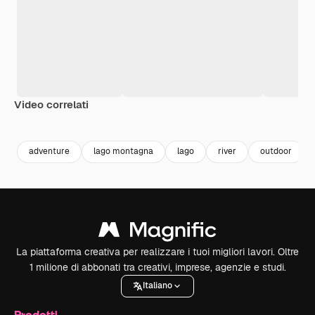
Video correlati
Premium
Premium
Premium
Premium
adventure
lago montagna
lago
river
outdoor
La piattaforma creativa per realizzare i tuoi migliori lavori. Oltre
1 milione di abbonati tra creativi, imprese, agenzie e studi.
Italiano
Prodotti