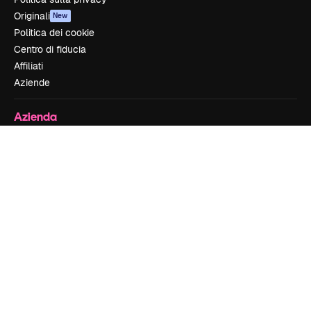
Originali
New
Politica dei cookie
Centro di fiducia
Affiliati
Aziende
Azienda
Prezzi
Chi siamo
Recensioni
Lavora con noi
Cerca tendenze
Blog
Eventi
Slidesgo
Vendi i tuoi contenuti
Sala stampa
Cerchi magnific.ai