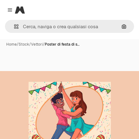
Magnific
Close menu
Cerca 
Home
/
Stock
/
Vettori
/
Poster di festa di s…