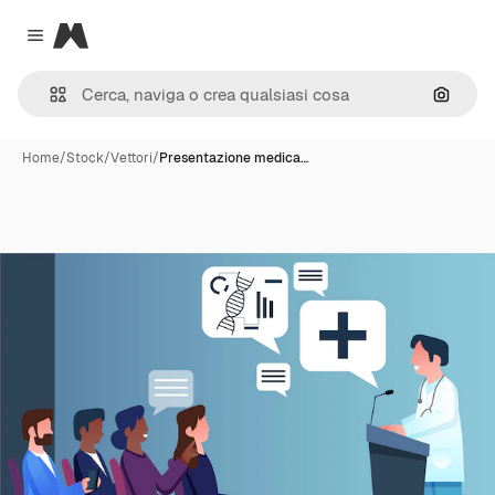
Magnific
Close menu
Cerca 
Home
/
Stock
/
Vettori
/
Presentazione medica…