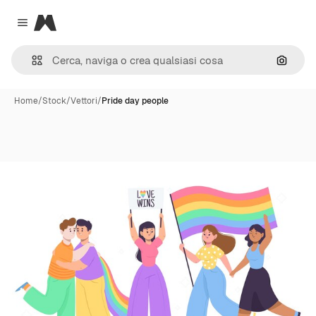
Magnific
Close menu
Cerca 
Home
/
Stock
/
Vettori
/
Pride day people