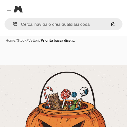
Magnific
Close menu
Cerca 
Home
/
Stock
/
Vettori
/
Priorità bassa diseg…