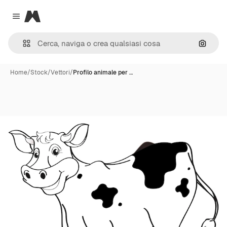
Magnific
Close menu
Cerca 
Home
/
Stock
/
Vettori
/
Profilo animale per …