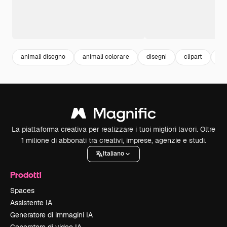
animali disegno
animali colorare
disegni
clipart
an
La piattaforma creativa per realizzare i tuoi migliori lavori. Oltre
1 milione di abbonati tra creativi, imprese, agenzie e studi.
Italiano
Prodotti
Spaces
Assistente IA
Generatore di immagini IA
Generatore di video IA