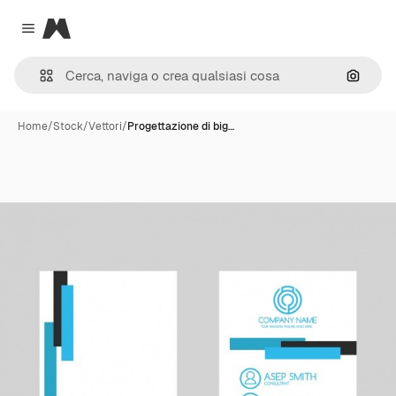
Magnific
Close menu
Cerca 
Home
/
Stock
/
Vettori
/
Progettazione di big…