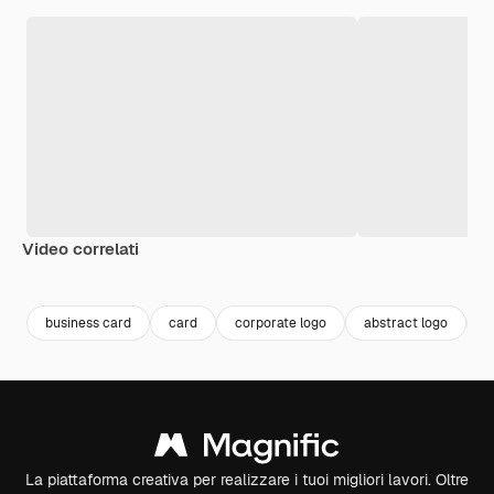
Video correlati
Premium
Premium
Premium
Premium
business card
card
corporate logo
abstract logo
l
La piattaforma creativa per realizzare i tuoi migliori lavori. Oltre