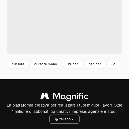
cursore
cursore mano
3d icon
bar icon
3d
pu
La piattaforma creativa per realizzare i tuoi migliori lavori. Oltre
1 milione di abbonati tra creativi, imprese, agenzie e studi.
Italiano