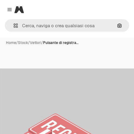
Magnific
Close menu
Cerca 
Home
/
Stock
/
Vettori
/
Pulsante di registra…