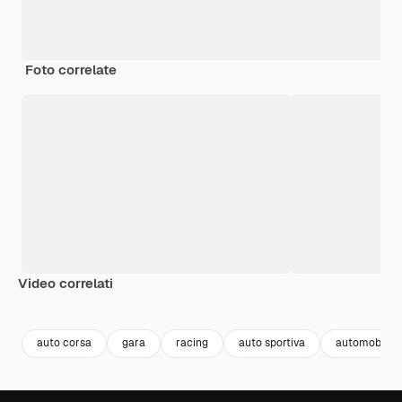
Foto correlate
Video correlati
Premium
Premium
Generato dall'IA
Premium
Premium
auto corsa
gara
racing
auto sportiva
automobile