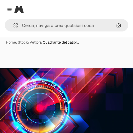
Magnific
Close menu
Cerca 
Home
/
Stock
/
Vettori
/
Quadrante del calibr…