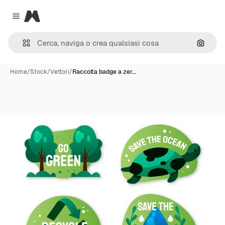
Magnific
Close menu
Cerca 
Home
/
Stock
/
Vettori
/
Raccolta badge a zer…