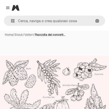
Magnific
Close menu
Cerca 
Home
/
Stock
/
Vettori
/
Raccolta del concett…