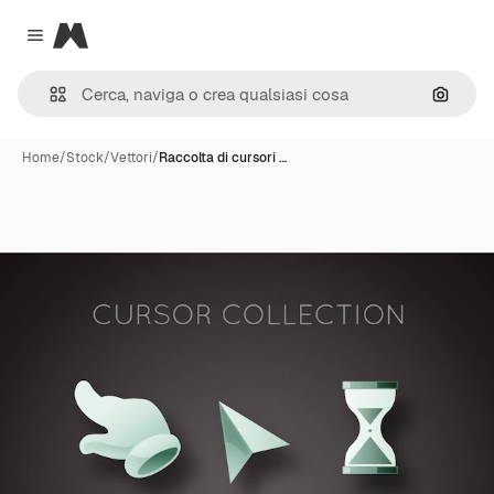
Magnific
Close menu
Cerca 
Home
/
Stock
/
Vettori
/
Raccolta di cursori …