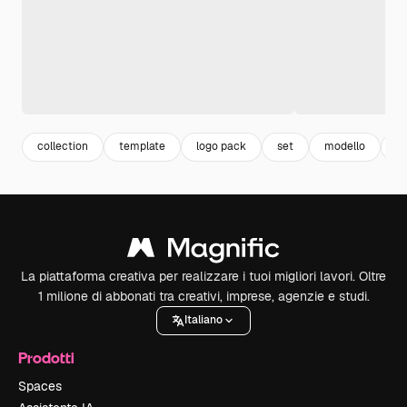
collection
template
logo pack
set
modello
a
La piattaforma creativa per realizzare i tuoi migliori lavori. Oltre
1 milione di abbonati tra creativi, imprese, agenzie e studi.
Italiano
Prodotti
Spaces