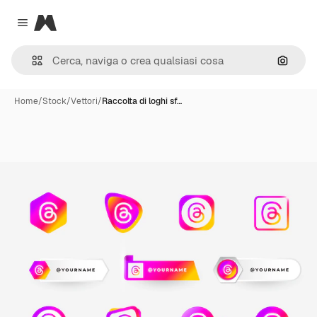
Magnific
Close menu
Cerca 
Home
/
Stock
/
Vettori
/
Raccolta di loghi sf…