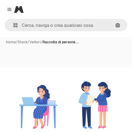
Magnific
Close menu
Cerca 
Home
/
Stock
/
Vettori
/
Raccolta di persone …