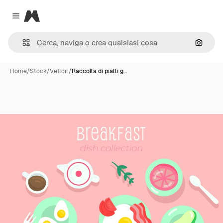
Magnific
Close menu
Cerca 
Home
/
Stock
/
Vettori
/
Raccolta di piatti g…