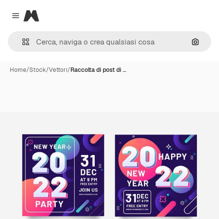
Magnific
Close menu
Cerca 
Home
/
Stock
/
Vettori
/
Raccolta di post di …