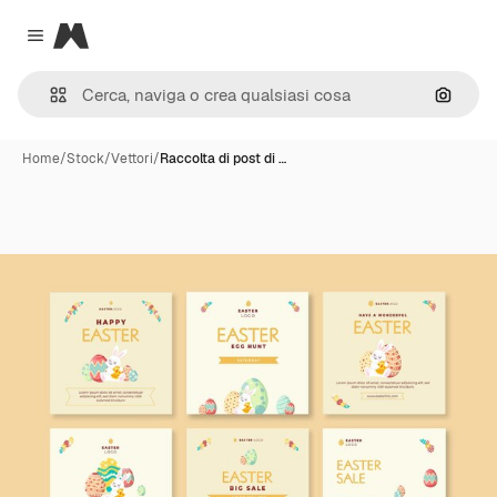
Magnific
Close menu
Cerca 
Home
/
Stock
/
Vettori
/
Raccolta di post di …