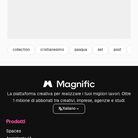
collection
cristianesimo
pasqua
set
post
cri
La piattaforma creativa per realizzare i tuoi migliori lavori. Oltre
1 milione di abbonati tra creativi, imprese, agenzie e studi.
Italiano
Prodotti
Spaces