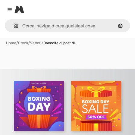
Magnific
Close menu
Cerca 
Home
/
Stock
/
Vettori
/
Raccolta di post di …