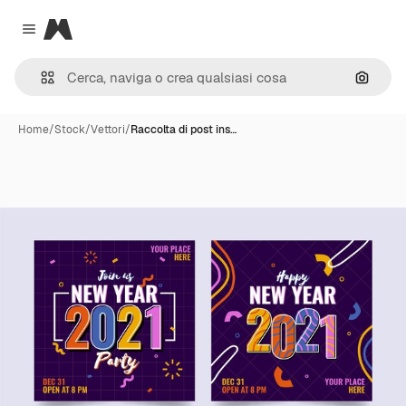
Magnific
Close menu
Cerca 
Home
/
Stock
/
Vettori
/
Raccolta di post ins…