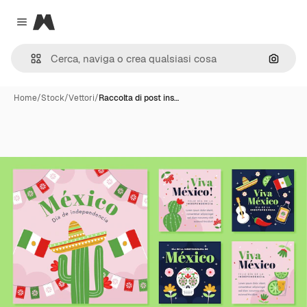
Magnific
Close menu
Cerca 
Home
/
Stock
/
Vettori
/
Raccolta di post ins…