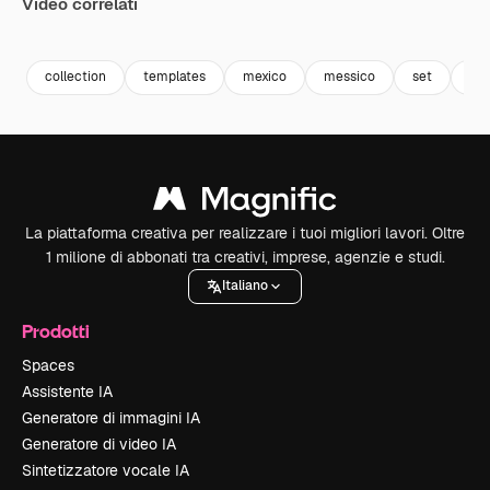
Video correlati
Premium
Premium
collection
templates
mexico
messico
set
in
La piattaforma creativa per realizzare i tuoi migliori lavori. Oltre
1 milione di abbonati tra creativi, imprese, agenzie e studi.
Italiano
Prodotti
Spaces
Assistente IA
Generatore di immagini IA
Generatore di video IA
Sintetizzatore vocale IA