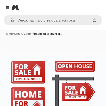
Magnific
Close menu
Cerca 
Home
/
Stock
/
Vettori
/
Raccolta di segni di…