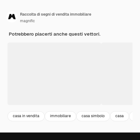
Raccolta di segni di vendita immobiliare
magnific
Potrebbero piacerti anche questi vettori.
casa in vendita
immobiliare
casa simbolo
casa
ho