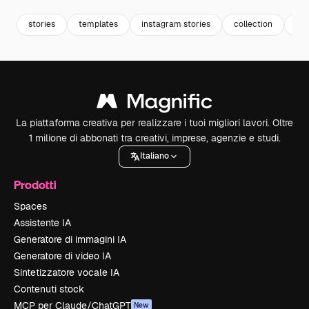
stories
templates
instagram stories
collection
te
La piattaforma creativa per realizzare i tuoi migliori lavori. Oltre
1 milione di abbonati tra creativi, imprese, agenzie e studi.
Italiano
Prodotti
Spaces
Assistente IA
Generatore di immagini IA
Generatore di video IA
Sintetizzatore vocale IA
Contenuti stock
MCP per Claude/ChatGPT
New