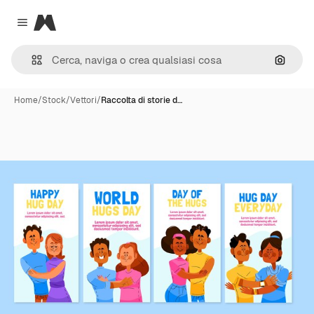
Magnific
Close menu
Cerca 
Home
/
Stock
/
Vettori
/
Raccolta di storie d…