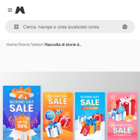
Magnific
Close menu
Cerca 
Home
/
Stock
/
Vettori
/
Raccolta di storie d…