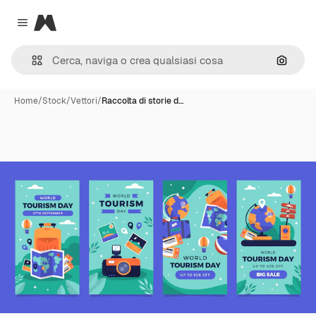
Magnific
Close menu
Cerca 
Home
/
Stock
/
Vettori
/
Raccolta di storie d…