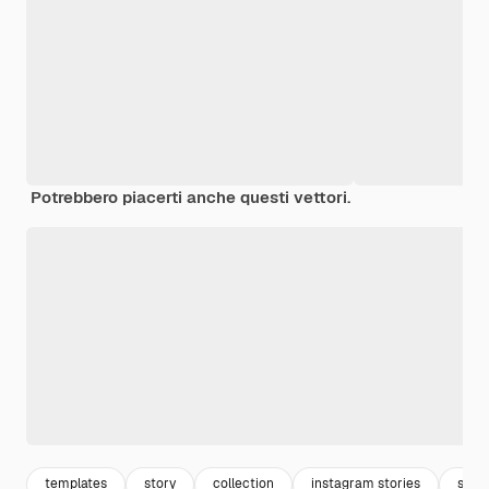
Potrebbero piacerti anche questi vettori.
templates
story
collection
instagram stories
set