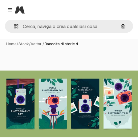
Magnific
Close menu
Cerca 
Home
/
Stock
/
Vettori
/
Raccolta di storie d…