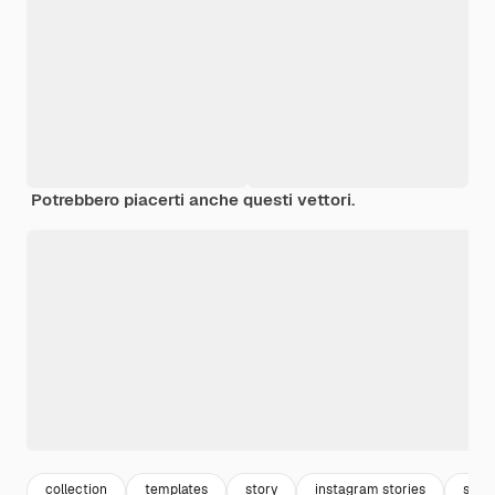
Potrebbero piacerti anche questi vettori.
collection
templates
story
instagram stories
set