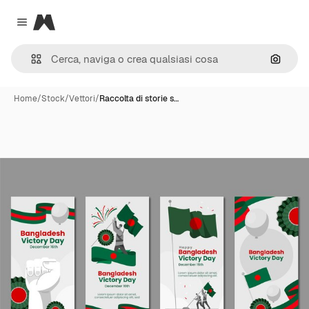
Magnific
Close menu
Cerca 
Home
/
Stock
/
Vettori
/
Raccolta di storie s…