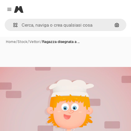
Magnific
Close menu
Cerca 
Home
/
Stock
/
Vettori
/
Ragazza disegnata a …