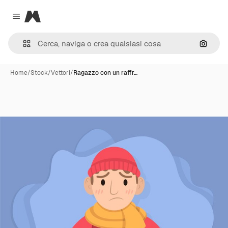
Magnific
Close menu
Cerca 
Home
/
Stock
/
Vettori
/
Ragazzo con un raffr…