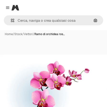
Magnific
Close menu
Cerca 
Home
/
Stock
/
Vettori
/
Ramo di orchidea ros…