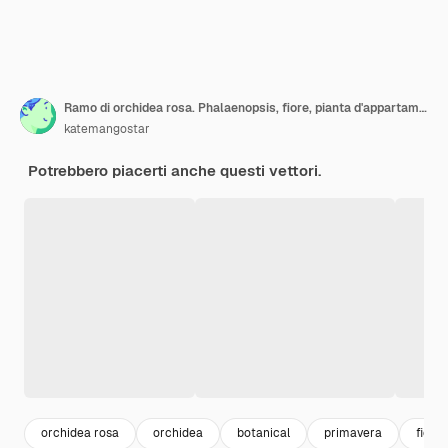
Ramo di orchidea rosa. Phalaenopsis, fiore, pianta d'appartamento.
katemangostar
Potrebbero piacerti anche questi vettori.
orchidea rosa
orchidea
botanical
primavera
fiori