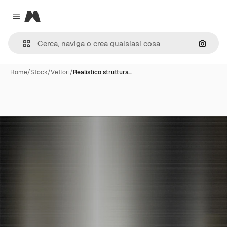
Magnific
Close menu
Cerca 
Home
/
Stock
/
Vettori
/
Realistico struttura…