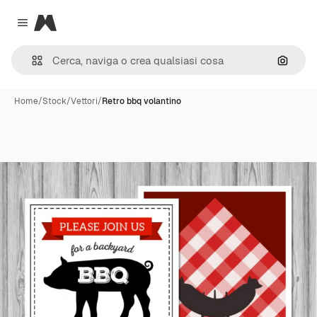
Magnific
Close menu
Cerca 
Home
/
Stock
/
Vettori
/
Retro bbq volantino