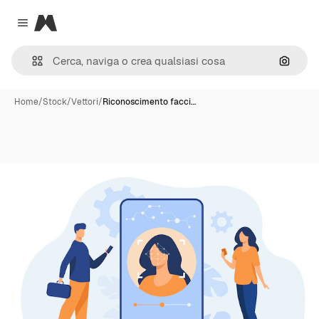
Magnific
Close menu
Cerca 
Home
/
Stock
/
Vettori
/
Riconoscimento facci…