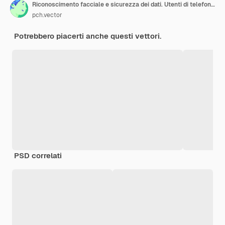
Riconoscimento facciale e sicurezza dei dati. Utenti di telefoni cellulari che ottengono l'accesso ai dati dopo il controllo biometrico. Per la verifica, accesso ID personale, concetto di identificazione
pch.vector
Potrebbero piacerti anche questi vettori.
PSD correlati