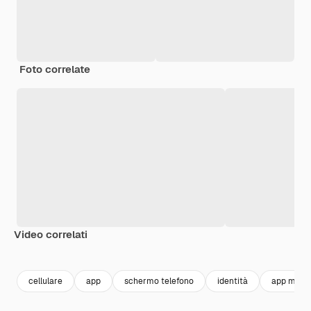
Foto correlate
Video correlati
Premium
Premium
Generato dall'IA
Premium
Premium
cellulare
app
schermo telefono
identità
app mobil