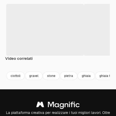
Video correlati
Premium
Premium
Premium
Premium
Generato da
ciottoli
gravel
stone
pietra
ghiaia
ghiaia text
La piattaforma creativa per realizzare i tuoi migliori lavori. Oltre