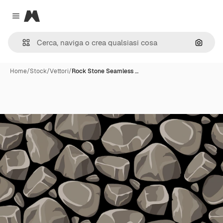
Magnific
Close menu
Cerca 
Home
/
Stock
/
Vettori
/
Rock Stone Seamless …