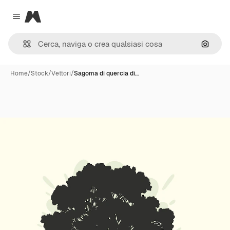
Magnific
Close menu
Cerca 
Home
/
Stock
/
Vettori
/
Sagoma di quercia di…