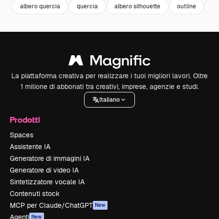
albero quercia
quercia
albero silhouette
outline
il
La piattaforma creativa per realizzare i tuoi migliori lavori. Oltre
1 milione di abbonati tra creativi, imprese, agenzie e studi.
Italiano
Prodotti
Spaces
Assistente IA
Generatore di immagini IA
Generatore di video IA
Sintetizzatore vocale IA
Contenuti stock
MCP per Claude/ChatGPT
New
Agenti
New