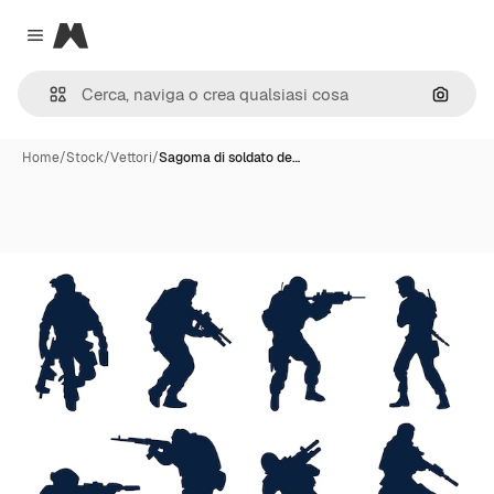
Magnific
Close menu
Cerca 
Home
/
Stock
/
Vettori
/
Sagoma di soldato de…