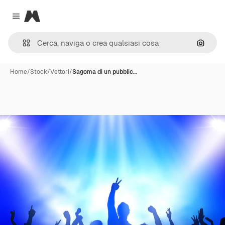
Magnific
Close menu
Cerca 
Home
/
Stock
/
Vettori
/
Sagoma di un pubblic…