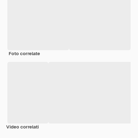
Foto correlate
Video correlati
Premium
Premium
Generato dall'IA
Premium
Premium
Generato da