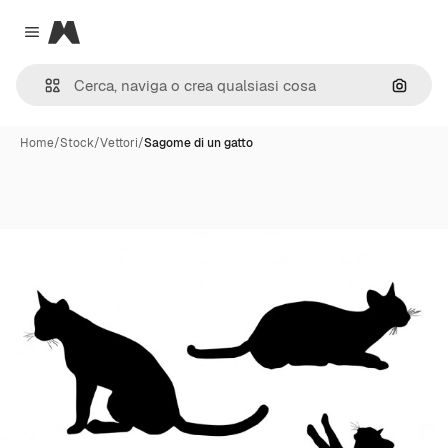
Magnific
Close menu
Cerca 
Home
/
Stock
/
Vettori
/
Sagome di un gatto