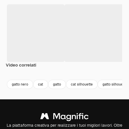
Video correlati
Premium
Premium
Premium
Premium
gatto nero
cat
gatto
cat silhouette
gatto silhouette
La piattaforma creativa per realizzare i tuoi migliori lavori. Oltre