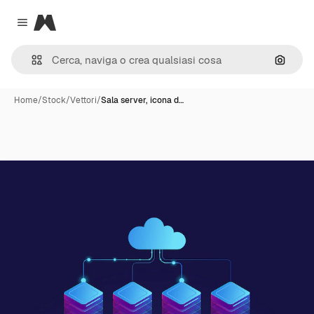
Magnific
Close menu
Cerca 
Home
/
Stock
/
Vettori
/
Sala server, icona d…