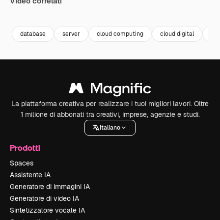
Video correlati
Premium
Premium
Premium
Premium
database
server
cloud computing
cloud digital
hos
La piattaforma creativa per realizzare i tuoi migliori lavori. Oltre
1 milione di abbonati tra creativi, imprese, agenzie e studi.
Italiano
Prodotti
Spaces
Assistente IA
Generatore di immagini IA
Generatore di video IA
Sintetizzatore vocale IA