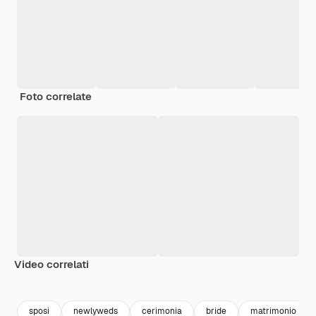
Foto correlate
Video correlati
Premium
Premium
Premium
Premium
sposi
newlyweds
cerimonia
bride
matrimonio