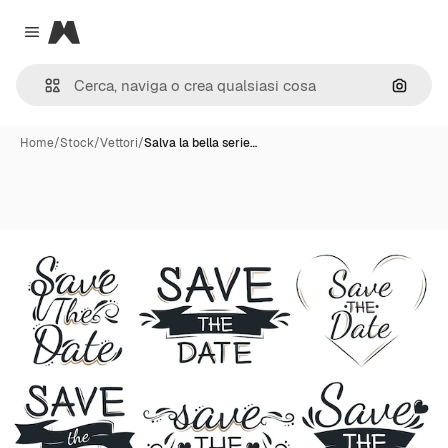
Magnific
Close menu
Cerca 
Home
/
Stock
/
Vettori
/
Salva la bella serie…