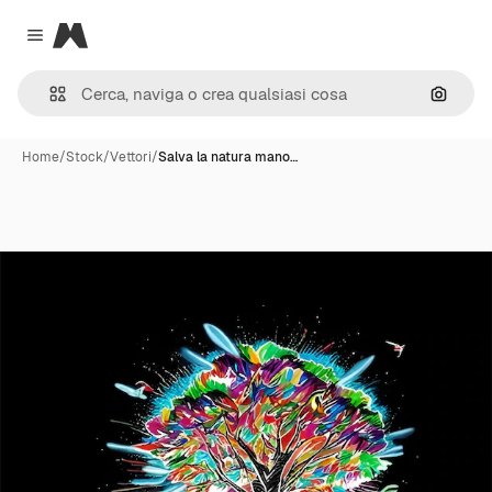
Magnific
Close menu
Cerca 
Home
/
Stock
/
Vettori
/
Salva la natura mano…