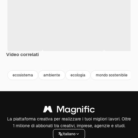
Video correlati
Premium
Premium
Generato dall'IA
Premium
Premium
Generato da
ecosistema
ambiente
ecologia
mondo sostenibile
La piattaforma creativa per realizzare i tuoi migliori lavori. Oltre
1 milione di abbonati tra creativi, imprese, agenzie e studi.
Italiano