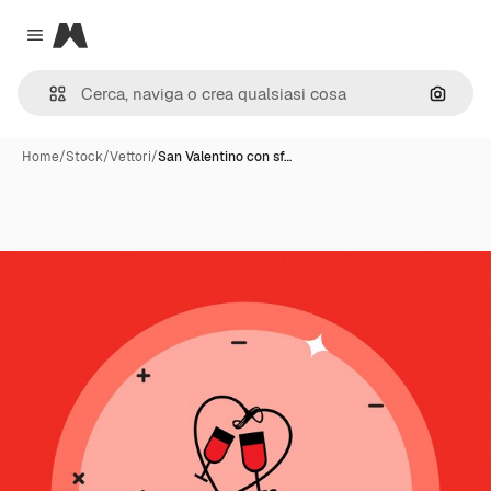
Magnific
Close menu
Cerca 
Home
/
Stock
/
Vettori
/
San Valentino con sf…