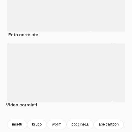
Foto correlate
Video correlati
Premium
Premium
Premium
Premium
Generato da
insetti
bruco
worm
coccinella
ape cartoon
li