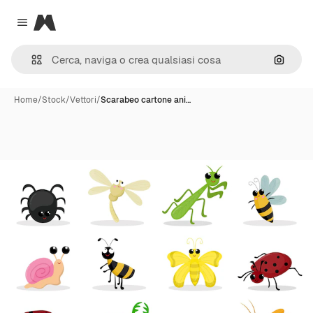
Magnific
Close menu
Cerca 
Home
/
Stock
/
Vettori
/
Scarabeo cartone ani…