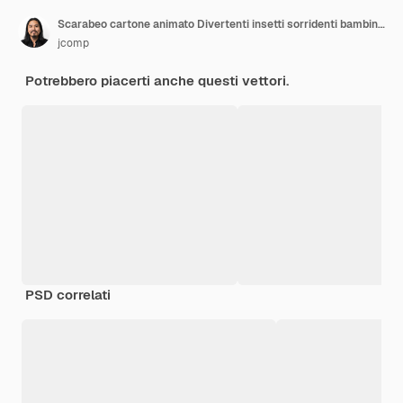
Scarabeo cartone animato Divertenti insetti sorridenti bambini coleotteri Insetti felici coccinella e larva di bruco Mondo della foresta selvaggia Illustrazione vettoriale
jcomp
Potrebbero piacerti anche questi vettori.
PSD correlati