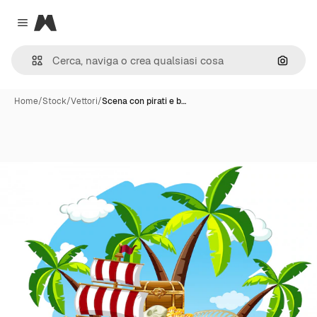
Magnific
Close menu
Cerca 
Home
/
Stock
/
Vettori
/
Scena con pirati e b…