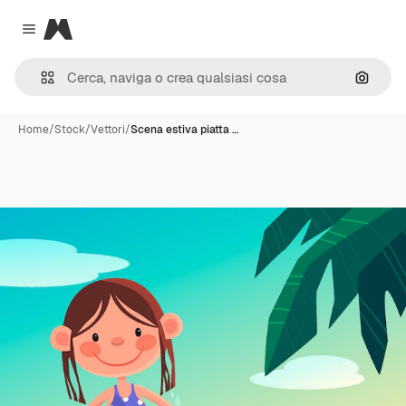
Magnific
Close menu
Cerca 
Home
/
Stock
/
Vettori
/
Scena estiva piatta …