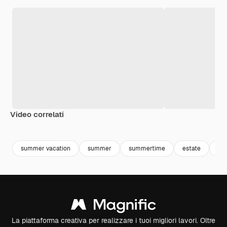
Video correlati
Premium
Premium
Generato dall'IA
Premium
Premium
summer vacation
summer
summertime
estate
be
La piattaforma creativa per realizzare i tuoi migliori lavori. Oltre