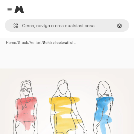
Magnific
Close menu
Cerca 
Home
/
Stock
/
Vettori
/
Schizzi colorati di …